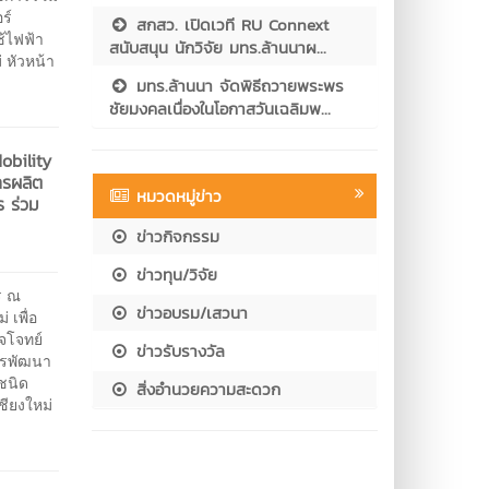
ร์
สกสว. เปิดเวที RU Connext
ช้ไฟฟ้า
สนับสนุน นักวิจัย มทร.ล้านนาผ...
 หัวหน้า
มทร.ล้านนา จัดพิธีถวายพระพร
ชัยมงคลเนื่องในโอกาสวันเฉลิมพ...
obility
ารผลิต
หมวดหมู่ข่าว
ร ร่วม
ข่าวกิจกรรม
ข่าวทุน/วิจัย
ร ณ
ข่าวอบรม/เสวนา
 เพื่อ
จโจทย์
ข่าวรับรางวัล
ารพัฒนา
ชนิด
สิ่งอำนวยความสะดวก
ชียงใหม่