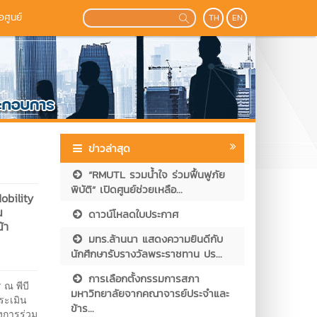
อศูนย์
TH
EN
ข่าวล่าสุด
“RMUTL รวมน้ำใจ ร่วมฟื้นฟูภัย
พิบัติ” เปิดศูนย์ช่วยเหลือ...
obility
น
ดาวน์โหลดใบประกาศ
้า
มทร.ล้านนา แสดงความยินดีกับ
นักศึกษารับรางวัลพระราชทาน ปร...
การเลือกตั้งกรรมการสภา
 ณ พีบี
มหาวิทยาลัยจากคณาจารย์ประจำและ
ประเมิน
ข้าร...
งการร่วม