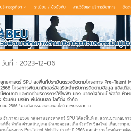
ริหารธุรกิจฯ
ระเบียบ / ข้อบังคับ
งานวิจัยและบริการวิชาการ
ติดต่
วันที่ : 2023-12-06
นยุทธศาสตร์ SPU ลงพื้นที่ประเมินตรวจติดตามโครงการ Pre-Talent M
 2566 โครงการพัฒนามิเตอร์อัจฉริยะสำหรับการติดตามข้อมูล แจ้งเตือ
ณ์ผิดปกติ และคิดค่าบริการการใช้ไฟฟ้า ของ นายณัฐวัฒน์ พัลวัล หัวหน
ร่วมกับ บริษัท พีบีดับบลิว ไลท์ติ้ง จำกัด
/
นวาคม 2566
ข่าวกิจกรรม
อบรมออนไลน์
ภาพบรรยากาศ
ที่ 6 ธันวาคม 2566 กลุ่มงานยุทธศาสตร์ SPU ได้ลงพื้นที่ ณ สถานประกอบการ
ไลท์ติ้ง จำกัด ตำบลสันปูเลย อำเภอดอยสะเก็ด จังหวัดเชียงใหม่ เพื่อประชุม
ตามโครงการ Pre-Talent Mobility ประจำปี 2566 และสำรวจโจทย์ความต้อ