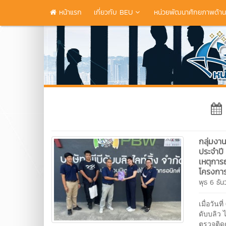
หน้าแรก
เกี่ยวกับ BEU
หน่วยพัฒนาศักยภาพด้านบ
กลุ่มงา
ประจำปี
เหตุการ
โครงการ 
พุธ 6 ธั
เมื่อวัน
ดับบลิว 
ตรวจติด