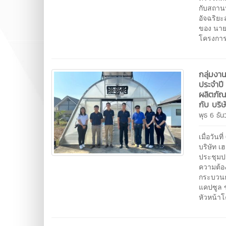
กับสถาน
อัจฉริยะ
ของ นายณ
โครงกา
กลุ่มงา
ประจำป
ผลิตภัณ
กับ บริ
พุธ 6 ธั
เมื่อวัน
บริษัท เ
ประชุมป
ความต้อ
กระบวนก
แคปซูล 
หัวหน้าโ