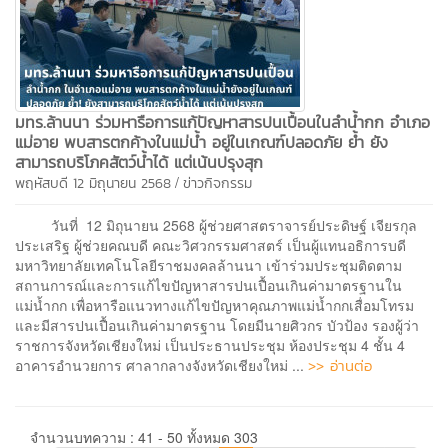
มทร.ล้านนา ร่วมหารือการแก้ปัญหาสารปนเปื้อนในลำน้ำกก อำเภอ
แม่อาย พบสารตกค้างในแม่น้ำ อยู่ในเกณฑ์ปลอดภัย ย้ำ ยัง
สามารถบริโภคสัตว์น้ำได้ แต่เน้นปรุงสุก
/
พฤหัสบดี 12 มิถุนายน 2568
ข่าวกิจกรรม
วันที่ 12 มิถุนายน 2568 ผู้ช่วยศาสตราจารย์ประดิษฐ์ เจียรกุล
ประเสริฐ ผู้ช่วยคณบดี คณะวิศวกรรมศาสตร์ เป็นผู้แทนอธิการบดี
มหาวิทยาลัยเทคโนโลยีราชมงคลล้านนา เข้าร่วมประชุมติดตาม
สถานการณ์และการแก้ไขปัญหาสารปนเปื้อนเกินค่ามาตรฐานใน
แม่น้ำกก เพื่อหารือแนวทางแก้ไขปัญหาคุณภาพแม่น้ำกกเสื่อมโทรม
และมีสารปนเปื้อนเกินค่ามาตรฐาน โดยมีนายศิวกร บัวป้อง รองผู้ว่า
ราชการจังหวัดเชียงใหม่ เป็นประธานประชุม ห้องประชุม 4 ชั้น 4
>> อ่านต่อ
อาคารอำนวยการ ศาลากลางจังหวัดเชียงใหม่ ...
จำนวนบทความ : 41 - 50 ทั้งหมด 303