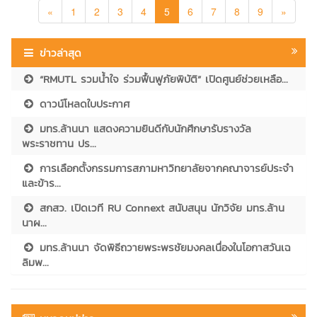
«
1
2
3
4
5
6
7
8
9
»
ข่าวล่าสุด
“RMUTL รวมน้ำใจ ร่วมฟื้นฟูภัยพิบัติ” เปิดศูนย์ช่วยเหลือ...
ดาวน์โหลดใบประกาศ
มทร.ล้านนา แสดงความยินดีกับนักศึกษารับรางวัล
พระราชทาน ปร...
การเลือกตั้งกรรมการสภามหาวิทยาลัยจากคณาจารย์ประจำ
และข้าร...
สกสว. เปิดเวที RU Connext สนับสนุน นักวิจัย มทร.ล้าน
นาผ...
มทร.ล้านนา จัดพิธีถวายพระพรชัยมงคลเนื่องในโอกาสวันเฉ
ลิมพ...